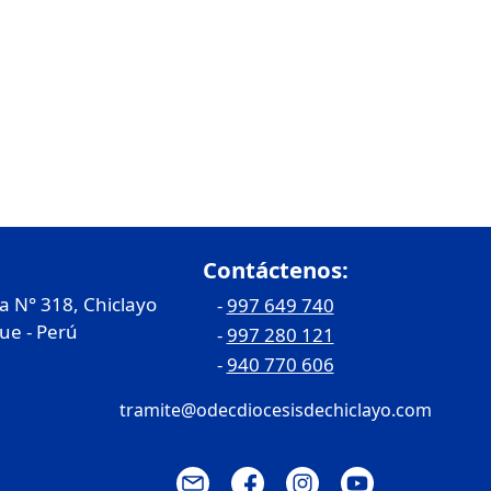
Contáctenos:
ia N° 318, Chiclayo
-
997 649 740
e - Perú
-
997 280 121
-
940 770 606
tramite@odecdiocesisdechiclayo.com