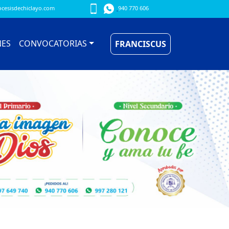
cesisdechiclayo.com
940 770 606
NES
CONVOCATORIAS
FRANCISCUS