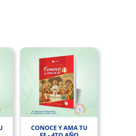
U
CONOCE Y AMA TU
FE - 4TO AÑO