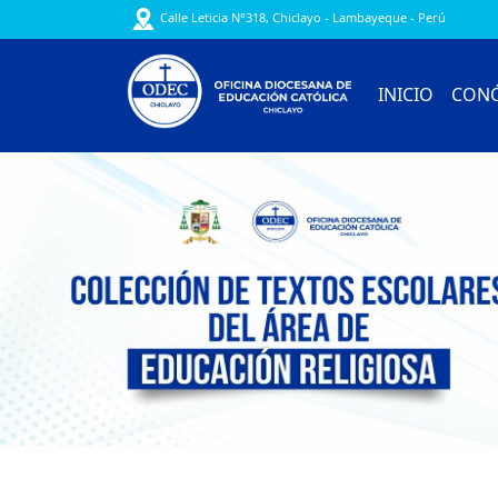
Calle Leticia N°318, Chiclayo - Lambayeque - Perú
INICIO
CON