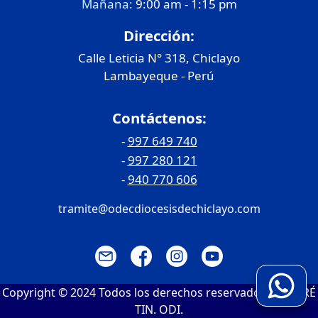
Mañana:
9:00 am - 1:15 pm
Dirección:
Calle Leticia N° 318, Chiclayo
Lambayeque - Perú
Contáctenos:
-
997 649 740
-
997 280 121
-
940 770 606
tramite@odecdiocesisdechiclayo.com
Copyright © 2024 Todos los derechos reservados | ANDRÉ
TIN. ODI.